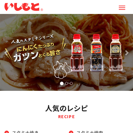
M
e
前
次
n
へ
へ
u
人気のレシピ
RECIPE
スタミナ焼き
スタミナ焼肉