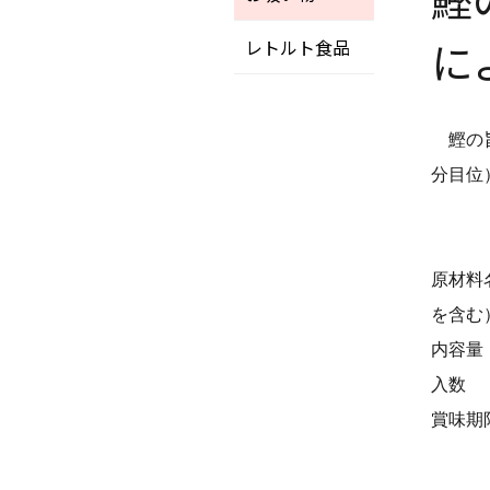
に
レトルト食品
鰹の旨
分目位
原材料
を含む
内容量：
入数 ：
賞味期