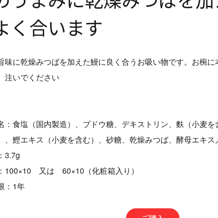
よく合います
味に乾燥みつばを加えた鰻に良く合うお吸い物です。お椀に本品
）注いでください
名：食塩（国内製造）、ブドウ糖、デキストリン、麩（小麦を
）、鰹エキス（小麦を含む）、砂糖、乾燥みつば、酵母エキス
3.7g
100×10 又は 60×10（化粧箱入り）
限：1年